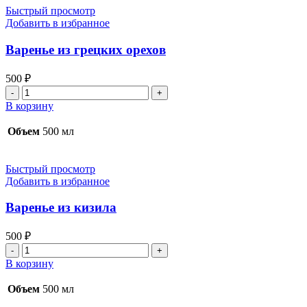
Быстрый просмотр
Добавить в избранное
Варенье из грецких орехов
500
₽
Количество
товара
В корзину
Варенье
из
Объем
500 мл
грецких
орехов
Быстрый просмотр
Добавить в избранное
Варенье из кизила
500
₽
Количество
товара
В корзину
Варенье
из
Объем
500 мл
кизила