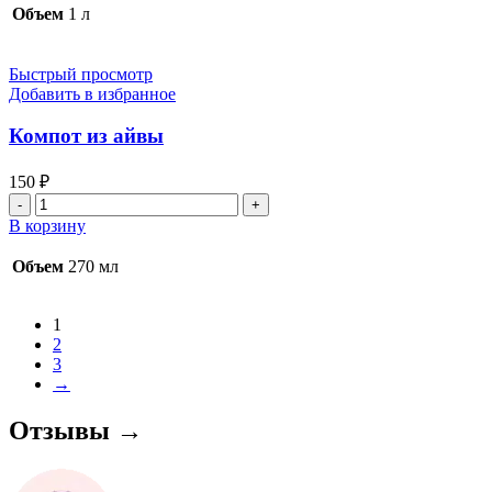
из
Объем
1 л
абрикосов
1л
Быстрый просмотр
Добавить в избранное
Компот из айвы
150
₽
Количество
товара
В корзину
Компот
из
Объем
270 мл
айвы
1
2
3
→
Отзывы →