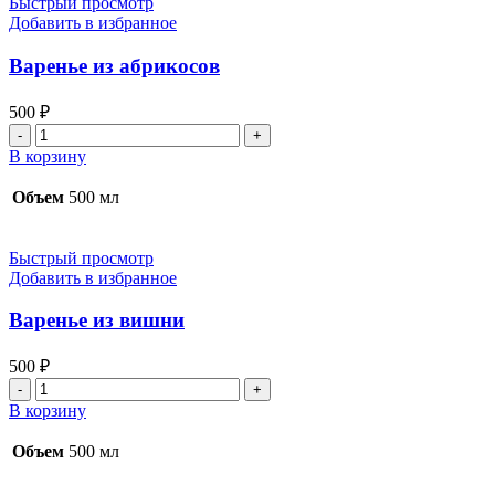
Быстрый просмотр
Добавить в избранное
Варенье из абрикосов
500
₽
Количество
товара
В корзину
Варенье
из
Объем
500 мл
абрикосов
Быстрый просмотр
Добавить в избранное
Варенье из вишни
500
₽
Количество
товара
В корзину
Варенье
из
Объем
500 мл
вишни