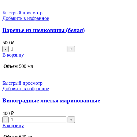
Быстрый просмотр
Добавить в избранное
Варенье из шелковицы (белая)
500
₽
Количество
товара
В корзину
Варенье
из
Объем
500 мл
шелковицы
(белая)
Быстрый просмотр
Добавить в избранное
Виноградные листья маринованные
400
₽
Количество
товара
В корзину
Виноградные
листья
Объем
680 гр