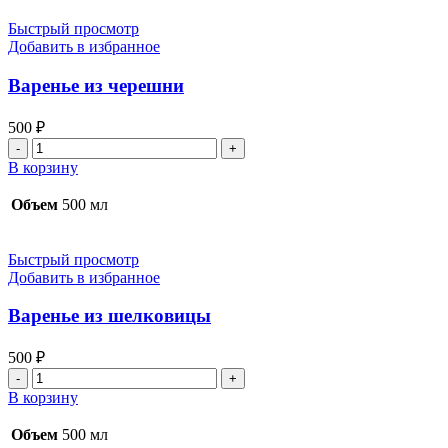
Быстрый просмотр
Добавить в избранное
Варенье из черешни
500
₽
Количество
товара
В корзину
Варенье
из
Объем
500 мл
черешни
Быстрый просмотр
Добавить в избранное
Варенье из шелковицы
500
₽
Количество
товара
В корзину
Варенье
из
Объем
500 мл
шелковицы