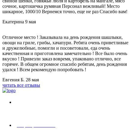
свиной шейки, говяжьи люля и картофель на мангале, мясо
сочное, картошечка румяная Персонал вежливый! Место
шикарное, 1000/10 Вернемся точно, еще не раз Спасибо вам!
Екатерина
9 мая
Отличное место ! Заказывала на день рождения шашлыки,
овощи на гриле, грибы, хачапури. Ребята очень приветливые
и дружелюбные, помогли и посоветовали, еда очень
качественная и приготовлена замечательно ! Все было очень
вкусно ! Привезли заказ вовремя, упаковано отлично, все
горячее. В общем огромное спасибо ребятам, день рождения
удался ! Всем рекомендую попробовать !
Евгения Б.
28 мая
читать все отзывы
г. Москва, Абрамцевская ул., 30, стр. 6
+7 (929) 902-91-91