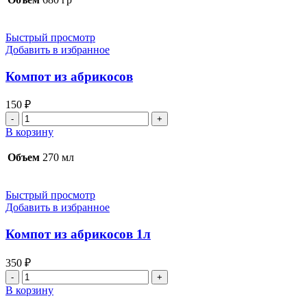
маринованные
Быстрый просмотр
Добавить в избранное
Компот из абрикосов
150
₽
Количество
товара
В корзину
Компот
из
Объем
270 мл
абрикосов
Быстрый просмотр
Добавить в избранное
Компот из абрикосов 1л
350
₽
Количество
товара
В корзину
Компот