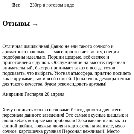
230гр
Вес
230гр в готовом виде
в
готовом
виде
Отзывы →
Отличная шашлычная! Давно не ели такого сочного и
ароматного шашлыка — мясо просто тает во рту, специи
подобраны идеально. Порции щедрые, всё свежее и
приготовлено с душой. Обслуживание на высоте: персонал
внимательный, быстро принимает заказ и всегда готов
подсказать, что выбрать. Уютная атмосфера, приятно посидеть
как с друзьями, так и всей семьёй. Цены очень демократичные
для такого качества. будем рекомендовать друзьям!
Андраник Гаспарян
20 апреля
Хочу написать отзыв со словами благодарности для всего
персонала данного заведения! Это самые вкусные шашлык и
люля-кебаб, которые мы пробовали! Заказывали шашлык из
свиной шейки, говяжьи люля и картофель на мангале, мясо
сочное, картошечка румяная Персонал вежливый! Место