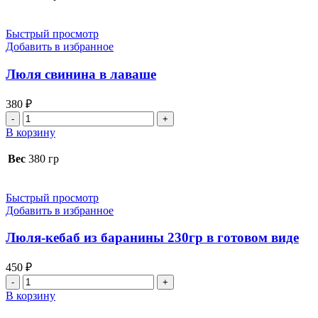
в
лаваше
Быстрый просмотр
Добавить в избранное
Люля свинина в лаваше
380
₽
Количество
товара
В корзину
Люля
свинина
Вес
380 гр
в
лаваше
Быстрый просмотр
Добавить в избранное
Люля-кебаб из баранины 230гр в готовом виде
450
₽
Количество
товара
В корзину
Люля-