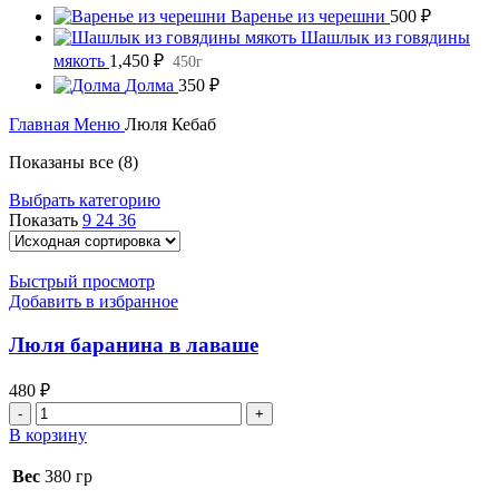
Варенье из черешни
500
₽
Шашлык из говядины
мякоть
1,450
₽
450г
Долма
350
₽
Главная
Меню
Люля Кебаб
Показаны все (8)
Выбрать категорию
Показать
9
24
36
Быстрый просмотр
Добавить в избранное
Люля баранина в лаваше
480
₽
Количество
товара
В корзину
Люля
баранина
Вес
380 гр
в