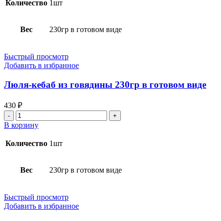
кебаб
Количество
1шт
из
баранины
230гр
Вес
230гр в готовом виде
в
готовом
виде
Быстрый просмотр
Добавить в избранное
Люля-кебаб из говядины 230гр в готовом виде
430
₽
Количество
товара
В корзину
Люля-
кебаб
Количество
1шт
из
говядины
230гр
Вес
230гр в готовом виде
в
готовом
виде
Быстрый просмотр
Добавить в избранное