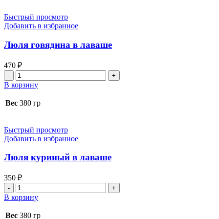
лаваше
Быстрый просмотр
Добавить в избранное
Люля говядина в лаваше
470
₽
Количество
товара
В корзину
Люля
говядина
Вес
380 гр
в
лаваше
Быстрый просмотр
Добавить в избранное
Люля куриный в лаваше
350
₽
Количество
товара
В корзину
Люля
куриный
Вес
380 гр