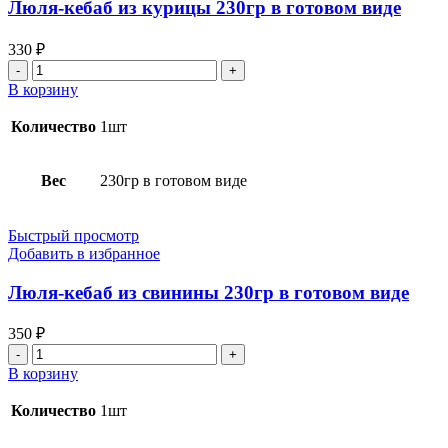
Люля-кебаб из курицы 230гр в готовом виде
330
₽
Количество
товара
В корзину
Люля-
кебаб
Количество
1шт
из
курицы
230гр
Вес
230гр в готовом виде
в
готовом
виде
Быстрый просмотр
Добавить в избранное
Люля-кебаб из свинины 230гр в готовом виде
350
₽
Количество
товара
В корзину
Люля-
кебаб
Количество
1шт
из
свинины