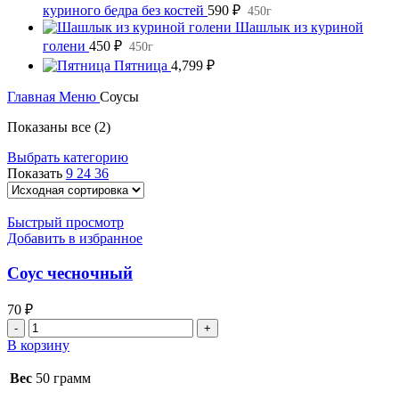
куриного бедра без костей
590
₽
450г
Шашлык из куриной
голени
450
₽
450г
Пятница
4,799
₽
Главная
Меню
Соусы
Показаны все (2)
Выбрать категорию
Показать
9
24
36
Быстрый просмотр
Добавить в избранное
Соус чесночный
70
₽
Количество
товара
В корзину
Соус
чесночный
Вес
50 грамм