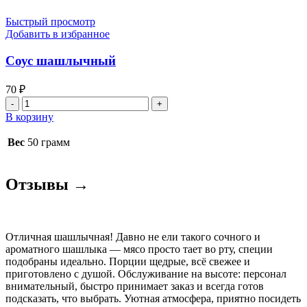
Быстрый просмотр
Добавить в избранное
Соус шашлычный
70
₽
Количество
товара
В корзину
Соус
шашлычный
Вес
50 грамм
Отзывы →
Отличная шашлычная! Давно не ели такого сочного и
ароматного шашлыка — мясо просто тает во рту, специи
подобраны идеально. Порции щедрые, всё свежее и
приготовлено с душой. Обслуживание на высоте: персонал
внимательный, быстро принимает заказ и всегда готов
подсказать, что выбрать. Уютная атмосфера, приятно посидеть