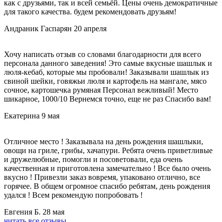
как с друзьями, так и всей семьёй. Цены очень демократичные
для такого качества. будем рекомендовать друзьям!
Андраник Гаспарян
20 апреля
Хочу написать отзыв со словами благодарности для всего
персонала данного заведения! Это самые вкусные шашлык и
люля-кебаб, которые мы пробовали! Заказывали шашлык из
свиной шейки, говяжьи люля и картофель на мангале, мясо
сочное, картошечка румяная Персонал вежливый! Место
шикарное, 1000/10 Вернемся точно, еще не раз Спасибо вам!
Екатерина
9 мая
Отличное место ! Заказывала на день рождения шашлыки,
овощи на гриле, грибы, хачапури. Ребята очень приветливые
и дружелюбные, помогли и посоветовали, еда очень
качественная и приготовлена замечательно ! Все было очень
вкусно ! Привезли заказ вовремя, упаковано отлично, все
горячее. В общем огромное спасибо ребятам, день рождения
удался ! Всем рекомендую попробовать !
Евгения Б.
28 мая
читать все отзывы