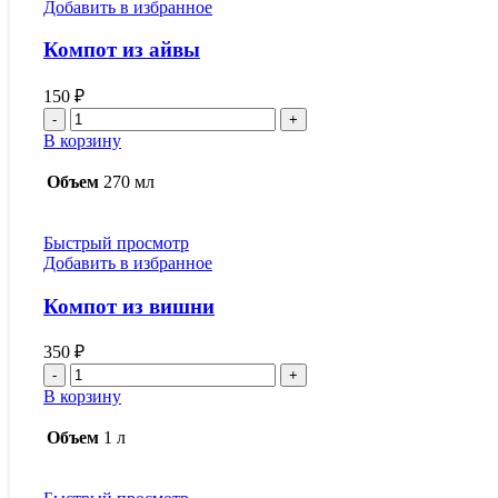
Добавить в избранное
Компот из айвы
150
₽
Количество
товара
В корзину
Компот
из
Объем
270 мл
айвы
Быстрый просмотр
Добавить в избранное
Компот из вишни
350
₽
Количество
товара
В корзину
Компот
из
Объем
1 л
вишни