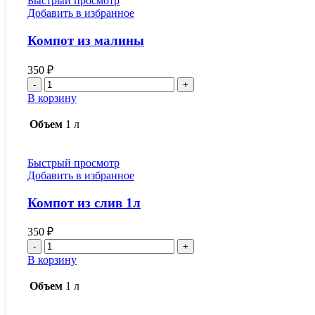
Быстрый просмотр
Добавить в избранное
Компот из малины
350
₽
Количество
товара
В корзину
Компот
из
Объем
1 л
малины
Быстрый просмотр
Добавить в избранное
Компот из слив 1л
350
₽
Количество
товара
В корзину
Компот
из
Объем
1 л
слив
1л