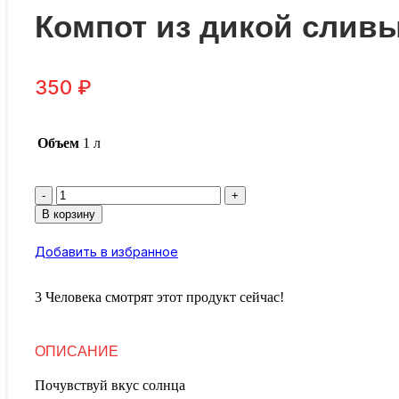
Компот из дикой слив
350
₽
Объем
1 л
Количество
товара
В корзину
Компот
из
Добавить в избранное
дикой
сливы
3
Человека смотрят этот продукт сейчас!
ОПИСАНИЕ
Почувствуй вкус солнца