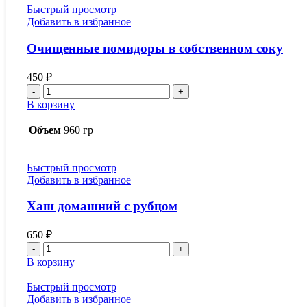
Быстрый просмотр
Добавить в избранное
Очищенные помидоры в собственном соку
450
₽
Количество
товара
В корзину
Очищенные
помидоры
Объем
960 гр
в
собственном
соку
Быстрый просмотр
Добавить в избранное
Хаш домашний с рубцом
650
₽
Количество
товара
В корзину
Хаш
домашний
Быстрый просмотр
с
Добавить в избранное