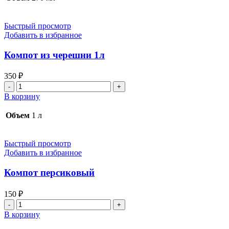
кизила
Быстрый просмотр
Добавить в избранное
Компот из черешни 1л
350
₽
Количество
товара
В корзину
Компот
из
Объем
1 л
черешни
1л
Быстрый просмотр
Добавить в избранное
Компот персиковый
150
₽
Количество
товара
В корзину
Компот