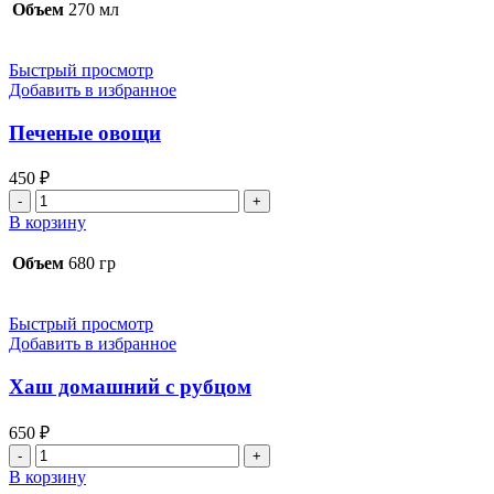
персиковый
Объем
270 мл
Быстрый просмотр
Добавить в избранное
Печеные овощи
450
₽
Количество
товара
В корзину
Печеные
овощи
Объем
680 гр
Быстрый просмотр
Добавить в избранное
Хаш домашний с рубцом
650
₽
Количество
товара
В корзину
Хаш