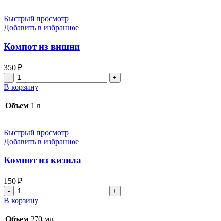
Быстрый просмотр
Добавить в избранное
Компот из вишни
350
₽
Количество
товара
В корзину
Компот
из
Объем
1 л
вишни
Быстрый просмотр
Добавить в избранное
Компот из кизила
150
₽
Количество
товара
В корзину
Компот
из
Объем
270 мл