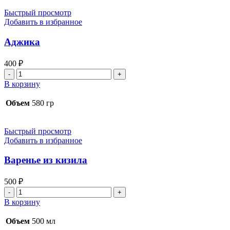
Быстрый просмотр
Добавить в избранное
Аджика
400
₽
Количество
товара
В корзину
Аджика
Объем
580 гр
Быстрый просмотр
Добавить в избранное
Варенье из кизила
500
₽
Количество
товара
В корзину
Варенье
из
Объем
500 мл
кизила