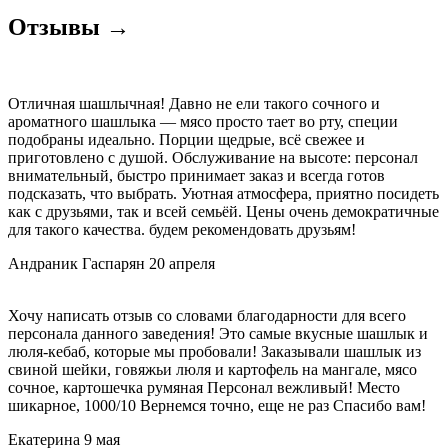
домашний
Отзывы →
с
рубцом
Отличная шашлычная! Давно не ели такого сочного и
ароматного шашлыка — мясо просто тает во рту, специи
подобраны идеально. Порции щедрые, всё свежее и
приготовлено с душой. Обслуживание на высоте: персонал
внимательный, быстро принимает заказ и всегда готов
подсказать, что выбрать. Уютная атмосфера, приятно посидеть
как с друзьями, так и всей семьёй. Цены очень демократичные
для такого качества. будем рекомендовать друзьям!
Андраник Гаспарян
20 апреля
Хочу написать отзыв со словами благодарности для всего
персонала данного заведения! Это самые вкусные шашлык и
люля-кебаб, которые мы пробовали! Заказывали шашлык из
свиной шейки, говяжьи люля и картофель на мангале, мясо
сочное, картошечка румяная Персонал вежливый! Место
шикарное, 1000/10 Вернемся точно, еще не раз Спасибо вам!
Екатерина
9 мая