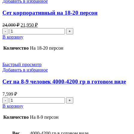
Добавить в избранное
Сет корпоративный на 18-20 персон
Первоначальная
Текущая
24,000
₽
21,950
₽
цена
цена:
Количество
составляла
21,950 ₽.
товара
В корзину
24,000 ₽.
Сет
корпоративный
Количество
На 18-20 персон
на
18-
20
Быстрый просмотр
персон
Добавить в избранное
Сет на 8-9 человек 4000-4200 гр в готовом виде
7,599
₽
Количество
товара
В корзину
Сет
на
Количество
На 8-9 персон
8-
9
человек
Вес
4000-4200 гр в готовом виде