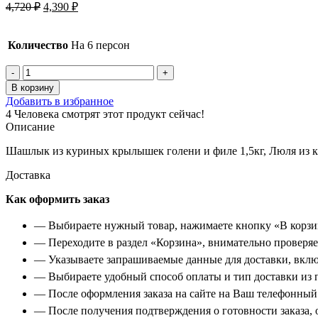
Первоначальная
Текущая
4,720
₽
4,390
₽
цена
цена:
составляла
4,390 ₽.
4,720 ₽.
Количество
На 6 персон
Количество
товара
В корзину
Сет
Добавить в избранное
куриный
4
Человека смотрят этот продукт сейчас!
на
Описание
6
персон
Шашлык из куриных крылышек голени и филе 1,5кг, Люля из к
Доставка
Как оформить заказ
— Выбираете нужный товар, нажимаете кнопку «В корзи
— Переходите в раздел «Корзина», внимательно проверяет
— Указываете запрашиваемые данные для доставки, вклю
— Выбираете удобный способ оплаты и тип доставки из 
— После оформления заказа на сайте на Ваш телефонный 
— После получения подтверждения о готовности заказа, о