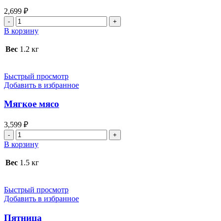
2,699
₽
Количество
товара
В корзину
Ассорти
из
Вес
1.2 кг
люля
Быстрый просмотр
Добавить в избранное
Мягкое мясо
3,599
₽
Количество
товара
В корзину
Мягкое
мясо
Вес
1.5 кг
Быстрый просмотр
Добавить в избранное
Пятница