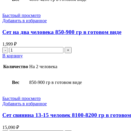
4000-
4200
гр
Быстрый просмотр
в
Добавить в избранное
готовом
виде
Сет на два человека 850-900 гр в готовом виде
1,999
₽
Количество
товара
В корзину
Сет
на
Количество
На 2 человека
два
человека
850-
Вес
850-900 гр в готовом виде
900
гр
в
Быстрый просмотр
готовом
Добавить в избранное
виде
Сет свинина 13-15 человек 8100-8200 гр в готовом
15,090
₽