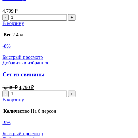
4,799
₽
Количество
товара
В корзину
Пятница
Вес
2.4 кг
-8%
Быстрый просмотр
Добавить в избранное
Сет из свинины
Первоначальная
Текущая
5,200
₽
4,790
₽
цена
цена:
Количество
составляла
4,790 ₽.
товара
В корзину
5,200 ₽.
Сет
из
Количество
На 6 персон
свинины
-9%
Быстрый просмотр