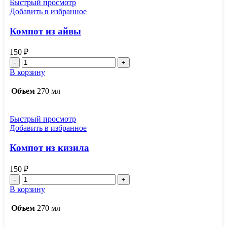
Быстрый просмотр
Добавить в избранное
Компот из айвы
150
₽
Количество
товара
В корзину
Компот
из
Объем
270 мл
айвы
Быстрый просмотр
Добавить в избранное
Компот из кизила
150
₽
Количество
товара
В корзину
Компот
из
Объем
270 мл
кизила