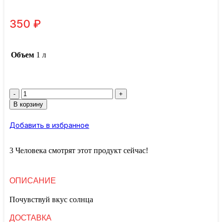
350
₽
Объем
1 л
Количество
товара
В корзину
Компот
из
Добавить в избранное
черешни
1л
3
Человека смотрят этот продукт сейчас!
ОПИСАНИЕ
Почувствуй вкус солнца
ДОСТАВКА