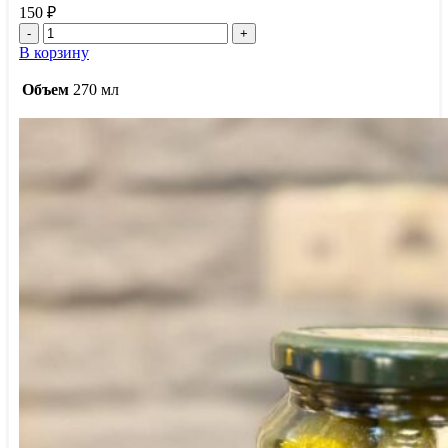
150
₽
Количество
товара
В корзину
Компот
из
Объем
270 мл
черешни