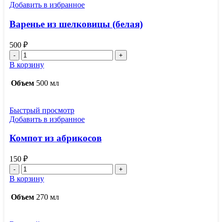
Добавить в избранное
Варенье из шелковицы (белая)
500
₽
Количество
товара
В корзину
Варенье
из
Объем
500 мл
шелковицы
(белая)
Быстрый просмотр
Добавить в избранное
Компот из абрикосов
150
₽
Количество
товара
В корзину
Компот
из
Объем
270 мл
абрикосов