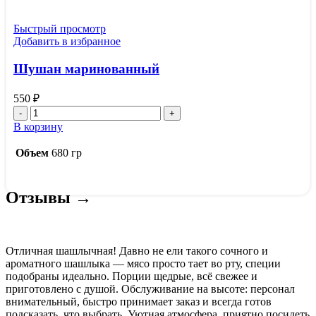
Быстрый просмотр
Добавить в избранное
Шушан маринованный
550
₽
Количество
товара
В корзину
Шушан
маринованный
Объем
680 гр
Отзывы →
Отличная шашлычная! Давно не ели такого сочного и
ароматного шашлыка — мясо просто тает во рту, специи
подобраны идеально. Порции щедрые, всё свежее и
приготовлено с душой. Обслуживание на высоте: персонал
внимательный, быстро принимает заказ и всегда готов
подсказать, что выбрать. Уютная атмосфера, приятно посидеть