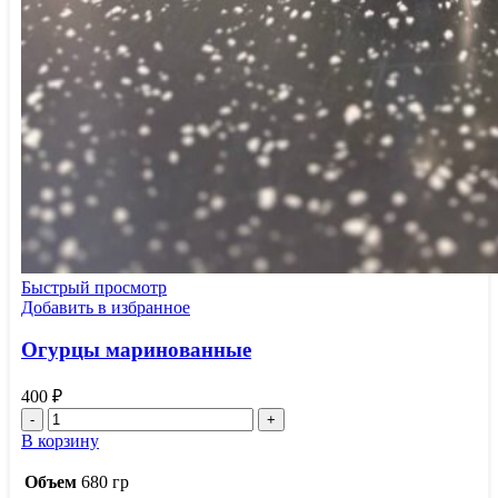
Быстрый просмотр
Добавить в избранное
Огурцы маринованные
400
₽
Количество
товара
В корзину
Огурцы
маринованные
Объем
680 гр