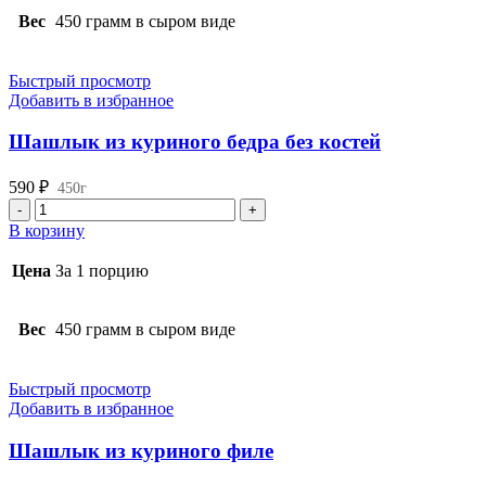
Вес
450 грамм в сыром виде
Быстрый просмотр
Добавить в избранное
Шашлык из куриного бедра без костей
590
₽
450г
Количество
товара
В корзину
Шашлык
из
Цена
За 1 порцию
куриного
бедра
без
Вес
450 грамм в сыром виде
костей
Быстрый просмотр
Добавить в избранное
Шашлык из куриного филе