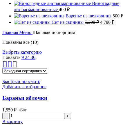
Виноградные
листья маринованные
400
₽
Варенье из шелковицы
500
₽
Первоначальна
Текуща
Сет из свинины
5,200
₽
4,790
₽
цена
цена:
составляла
Главная
Меню
Шашлык по порциям
4,790 ₽.
5,200 ₽.
Показаны все (10)
Выбрать категорию
Показать
9
24
36
Быстрый просмотр
Добавить в избранное
Бараньи яблочки
1,550
₽
450г
Количество
товара
В корзину
Бараньи