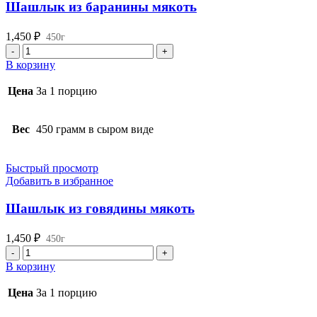
Шашлык из баранины мякоть
1,450
₽
450г
Количество
товара
В корзину
Шашлык
из
Цена
За 1 порцию
баранины
мякоть
Вес
450 грамм в сыром виде
Быстрый просмотр
Добавить в избранное
Шашлык из говядины мякоть
1,450
₽
450г
Количество
товара
В корзину
Шашлык
из
Цена
За 1 порцию
говядины
мякоть