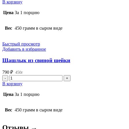
товара
В корзину
Шашлык
из
Цена
За 1 порцию
свинины
ребро
Вес
450 грамм в сыром виде
Быстрый просмотр
Добавить в избранное
Шашлык из свиной шейки
790
₽
450г
Количество
товара
В корзину
Шашлык
из
Цена
За 1 порцию
свиной
шейки
Вес
450 грамм в сыром виде
Отзывы →