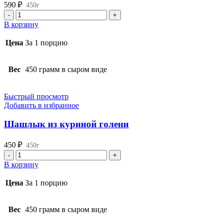
590
₽
450г
Количество
товара
В корзину
Шашлык
из
Цена
За 1 порцию
куриного
филе
Вес
450 грамм в сыром виде
Быстрый просмотр
Добавить в избранное
Шашлык из куриной голени
450
₽
450г
Количество
товара
В корзину
Шашлык
из
Цена
За 1 порцию
куриной
голени
Вес
450 грамм в сыром виде