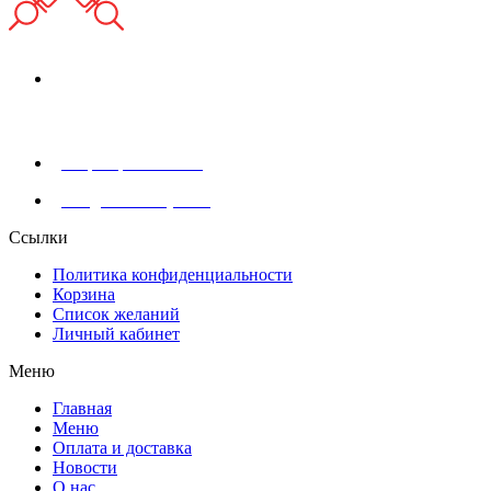
г. Москва, Абрамцевская ул., 30, стр. 6
+7 (929) 902-91-91
info@shashlik-yan.ru
Ссылки
Политика конфиденциальности
Корзина
Список желаний
Личный кабинет
Меню
Главная
Меню
Оплата и доставка
Новости
О нас