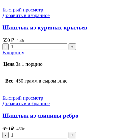
Быстрый просмотр
Добавить в избранное
Шашлык из куриных крыльев
550
₽
450г
Количество
товара
В корзину
Шашлык
из
Цена
За 1 порцию
куриных
крыльев
Вес
450 грамм в сыром виде
Быстрый просмотр
Добавить в избранное
Шашлык из свинины ребро
650
₽
450г
Количество