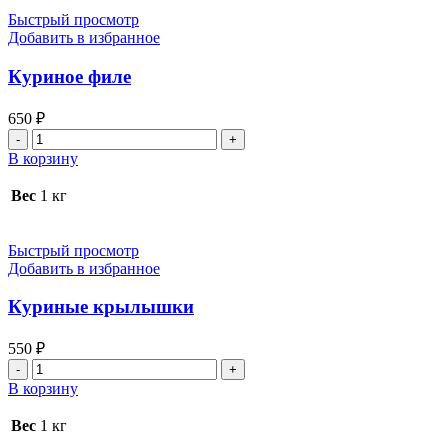
Быстрый просмотр
Добавить в избранное
Куриное филе
650
₽
Количество
товара
В корзину
Куриное
филе
Вес
1 кг
Быстрый просмотр
Добавить в избранное
Куриные крылышки
550
₽
Количество
товара
В корзину
Куриные
крылышки
Вес
1 кг