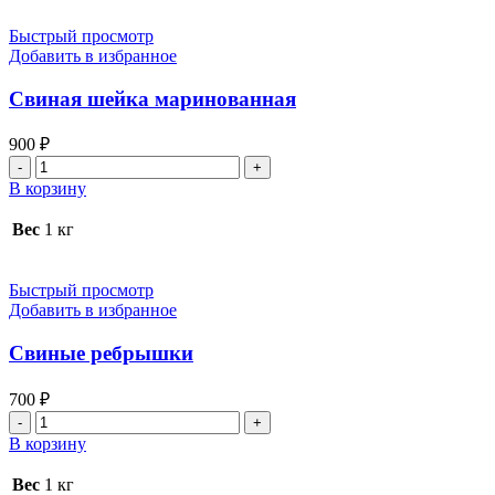
Быстрый просмотр
Добавить в избранное
Свиная шейка маринованная
900
₽
Количество
товара
В корзину
Свиная
шейка
Вес
1 кг
маринованная
Быстрый просмотр
Добавить в избранное
Свиные ребрышки
700
₽
Количество
товара
В корзину
Свиные
ребрышки
Вес
1 кг