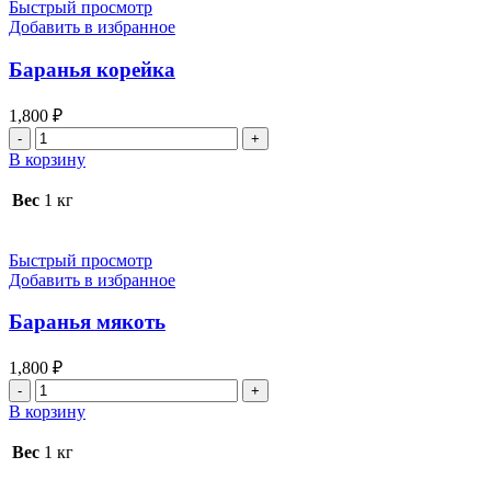
Быстрый просмотр
Добавить в избранное
Баранья корейка
1,800
₽
Количество
товара
В корзину
Баранья
корейка
Вес
1 кг
Быстрый просмотр
Добавить в избранное
Баранья мякоть
1,800
₽
Количество
товара
В корзину
Баранья
мякоть
Вес
1 кг