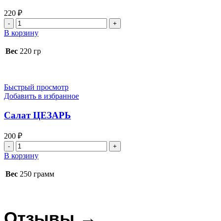
220
₽
Количество
товара
В корзину
Салат
Столичный
Вес
220 гр
Быстрый просмотр
Добавить в избранное
Салат ЦЕЗАРЬ
200
₽
Количество
товара
В корзину
Салат
ЦЕЗАРЬ
Вес
250 грамм
Отзывы →