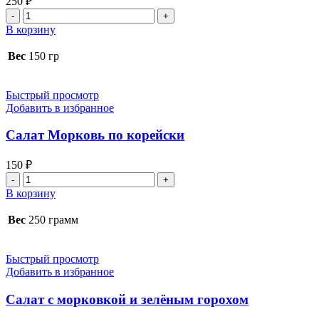
250
₽
Количество
товара
В корзину
Салат
из
Вес
150 гр
тушёных
овощей
Быстрый просмотр
Добавить в избранное
Салат Морковь по корейски
150
₽
Количество
товара
В корзину
Салат
Морковь
Вес
250 грамм
по
корейски
Быстрый просмотр
Добавить в избранное
Салат с морковкой и зелёным горохом