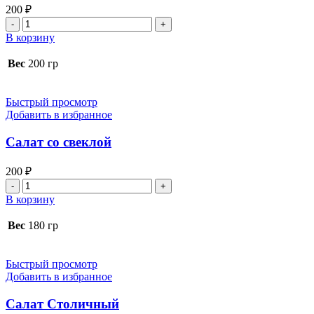
200
₽
Количество
товара
В корзину
Салат
с
Вес
200 гр
морковкой
и
зелёным
Быстрый просмотр
горохом
Добавить в избранное
Салат со свеклой
200
₽
Количество
товара
В корзину
Салат
со
Вес
180 гр
свеклой
Быстрый просмотр
Добавить в избранное
Салат Столичный