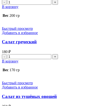
Количество
товара
В корзину
Салат
винегрет
Вес
200 гр
Быстрый просмотр
Добавить в избранное
Салат греческий
180
₽
Количество
товара
В корзину
Салат
греческий
Вес
170 гр
Быстрый просмотр
Добавить в избранное
Салат из тушёных овощей