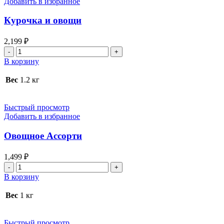
Добавить в избранное
Курочка и овощи
2,199
₽
Количество
товара
В корзину
Курочка
и
Вес
1.2 кг
овощи
Быстрый просмотр
Добавить в избранное
Овощное Ассорти
1,499
₽
Количество
товара
В корзину
Овощное
Ассорти
Вес
1 кг
Быстрый просмотр