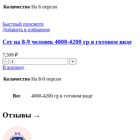
куриный
Количество
На 6 персон
на
6
персон
Быстрый просмотр
Добавить в избранное
Сет на 8-9 человек 4000-4200 гр в готовом виде
7,599
₽
Количество
товара
В корзину
Сет
на
Количество
На 8-9 персон
8-
9
человек
Вес
4000-4200 гр в готовом виде
4000-
4200
гр
Отзывы →
в
готовом
виде