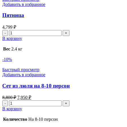
Добавить в избранное
Пятница
4,799
₽
Количество
товара
В корзину
Пятница
Вес
2.4 кг
-10%
Быстрый просмотр
Добавить в избранное
Сет из люля на 8-10 персон
Первоначальная
Текущая
8,800
₽
7,950
₽
цена
цена:
Количество
составляла
7,950 ₽.
товара
В корзину
8,800 ₽.
Сет
из
Количество
На 8-10 персон
люля