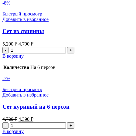
на
-8%
8-
10
Быстрый просмотр
персон
Добавить в избранное
Сет из свинины
Первоначальная
Текущая
5,200
₽
4,790
₽
цена
цена:
Количество
составляла
4,790 ₽.
товара
В корзину
5,200 ₽.
Сет
из
Количество
На 6 персон
свинины
-7%
Быстрый просмотр
Добавить в избранное
Сет куриный на 6 персон
Первоначальная
Текущая
4,720
₽
4,390
₽
цена
цена:
Количество
составляла
4,390 ₽.
товара
В корзину
4,720 ₽.
Сет