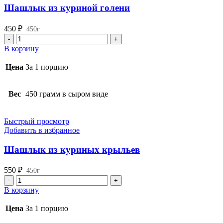
Шашлык из куриной голени
450
₽
450г
Количество
товара
В корзину
Шашлык
из
Цена
За 1 порцию
куриной
голени
Вес
450 грамм в сыром виде
Быстрый просмотр
Добавить в избранное
Шашлык из куриных крыльев
550
₽
450г
Количество
товара
В корзину
Шашлык
из
Цена
За 1 порцию
куриных