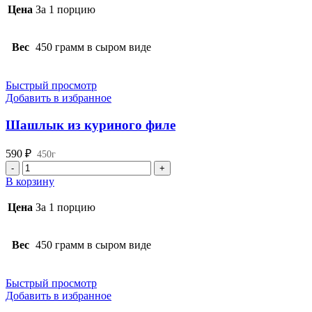
из
Цена
За 1 порцию
куриного
бедра
без
Вес
450 грамм в сыром виде
костей
Быстрый просмотр
Добавить в избранное
Шашлык из куриного филе
590
₽
450г
Количество
товара
В корзину
Шашлык
из
Цена
За 1 порцию
куриного
филе
Вес
450 грамм в сыром виде
Быстрый просмотр
Добавить в избранное