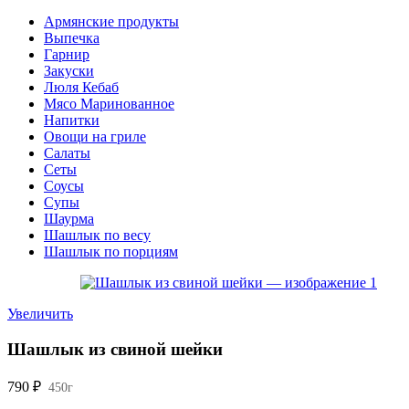
Армянские продукты
Выпечка
Гарнир
Закуски
Люля Кебаб
Мясо Маринованное
Напитки
Овощи на гриле
Салаты
Сеты
Соусы
Супы
Шаурма
Шашлык по весу
Шашлык по порциям
Увеличить
Шашлык из свиной шейки
790
₽
450г