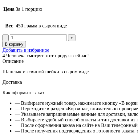
Цена
За 1 порцию
Вес
450 грамм в сыром виде
Количество
товара
В корзину
Шашлык
Добавить в избранное
из
4
Человека смотрят этот продукт сейчас!
свиной
Описание
шейки
⁠Шашлык из свиной шейки в сыром виде
Доставка
Как оформить заказ
— Выбираете нужный товар, нажимаете кнопку «В корзи
— Переходите в раздел «Корзина», внимательно проверяет
— Указываете запрашиваемые данные для доставки, вклю
— Выбираете удобный способ оплаты и тип доставки из 
— После оформления заказа на сайте на Ваш телефонный 
— После получения подтверждения о готовности заказа, о