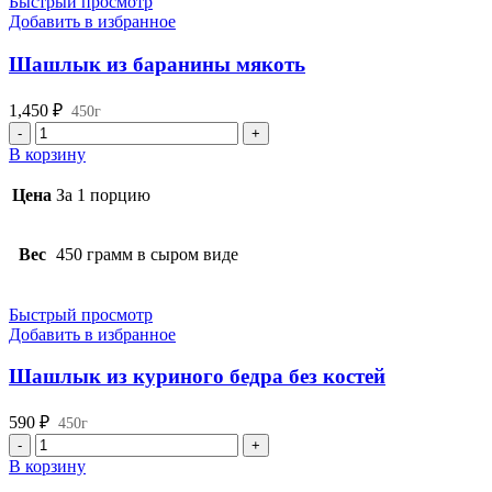
Быстрый просмотр
Добавить в избранное
Шашлык из баранины мякоть
1,450
₽
450г
Количество
товара
В корзину
Шашлык
из
Цена
За 1 порцию
баранины
мякоть
Вес
450 грамм в сыром виде
Быстрый просмотр
Добавить в избранное
Шашлык из куриного бедра без костей
590
₽
450г
Количество
товара
В корзину
Шашлык