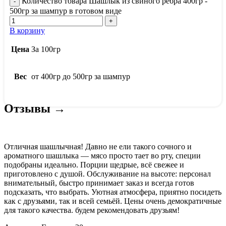
Количество товара Шашлык из свиного ребра 400гр -
500гр за шампур в готовом виде
В корзину
Цена
За 100гр
Вес
от 400гр до 500гр за шампур
Отзывы →
Отличная шашлычная! Давно не ели такого сочного и
ароматного шашлыка — мясо просто тает во рту, специи
подобраны идеально. Порции щедрые, всё свежее и
приготовлено с душой. Обслуживание на высоте: персонал
внимательный, быстро принимает заказ и всегда готов
подсказать, что выбрать. Уютная атмосфера, приятно посидеть
как с друзьями, так и всей семьёй. Цены очень демократичные
для такого качества. будем рекомендовать друзьям!