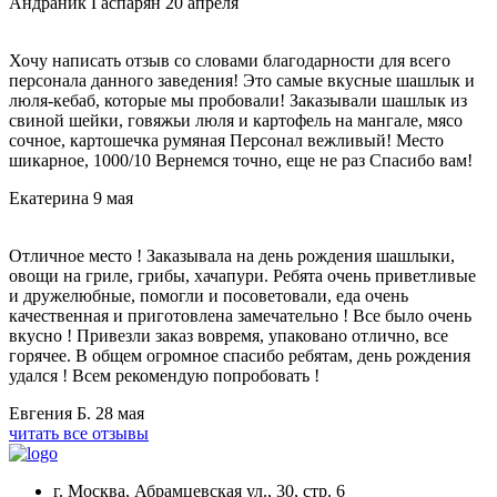
Андраник Гаспарян
20 апреля
Хочу написать отзыв со словами благодарности для всего
персонала данного заведения! Это самые вкусные шашлык и
люля-кебаб, которые мы пробовали! Заказывали шашлык из
свиной шейки, говяжьи люля и картофель на мангале, мясо
сочное, картошечка румяная Персонал вежливый! Место
шикарное, 1000/10 Вернемся точно, еще не раз Спасибо вам!
Екатерина
9 мая
Отличное место ! Заказывала на день рождения шашлыки,
овощи на гриле, грибы, хачапури. Ребята очень приветливые
и дружелюбные, помогли и посоветовали, еда очень
качественная и приготовлена замечательно ! Все было очень
вкусно ! Привезли заказ вовремя, упаковано отлично, все
горячее. В общем огромное спасибо ребятам, день рождения
удался ! Всем рекомендую попробовать !
Евгения Б.
28 мая
читать все отзывы
г. Москва, Абрамцевская ул., 30, стр. 6