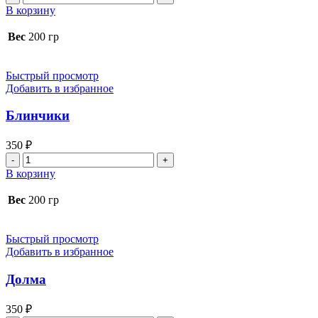
товара
В корзину
Баклажаны
и
Вес
200 гр
роллы
Быстрый просмотр
Добавить в избранное
Блинчики
350
₽
Количество
товара
В корзину
Блинчики
Вес
200 гр
Быстрый просмотр
Добавить в избранное
Долма
350
₽