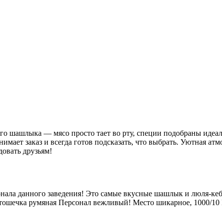
го шашлыка — мясо просто тает во рту, специи подобраны идеал
ает заказ и всегда готов подсказать, что выбрать. Уютная атмос
довать друзьям!
сонала данного заведения! Это самые вкусные шашлык и люля-ке
ртошечка румяная Персонал вежливый! Место шикарное, 1000/10 