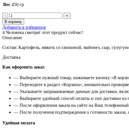
Вес
450 гр
Количество
товара
В корзину
Мясо
Добавить в избранное
по-
4
Человека смотрят этот продукт сейчас!
французски
Описание
Ёжик
Состав: Картофель, мякоть со свининой, майонез, сыр, сулугу
Доставка
Как оформить заказ
— Выбираете нужный товар, нажимаете кнопку «В корзи
— Переходите в раздел «Корзина», внимательно проверяет
— Указываете запрашиваемые данные для доставки, вклю
— Выбираете удобный способ оплаты и тип доставки из 
— После оформления заказа на сайте на Ваш телефонный 
— После получения подтверждения о готовности заказа, о
Удобная оплата