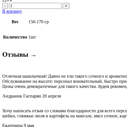
Количество
товара
В корзину
Ролл
из
Вес
150-170 гр
куриной
грудки
Количество
1шт
Отзывы →
Отличная шашлычная! Давно не ели такого сочного и ароматно
Обслуживание на высоте: персонал внимательный, быстро приним
Цены очень демократичные для такого качества. будем рекомен
Андраник Гаспарян
20 апреля
Хочу написать отзыв со словами благодарности для всего пер
шейки, говяжьи люля и картофель на мангале, мясо сочное, ка
Екатерина
9 мая