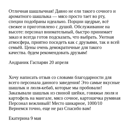
Отличная шашлычная! Давно не ели такого сочного и
ароматного шашлыка — мясо просто тает во рту,
специи подобраны идеально. Порции щедрые, всё
свежее и приготовлено с душой. Обслуживание на
высоте: персонал внимательный, быстро принимает
заказ и всегда готов подсказать, что выбрать. Уютная
атмосфера, приятно посидеть как с друзьями, так и всей
семьёй. Цены очень демократичные для такого
качества. будем рекомендовать друзьям!
Андраник Гаспарян
20 апреля
Хочу написать отзыв со словами благодарности для
всего персонала данного заведения! Это самые вкусные
шашлык и люля-кебаб, которые мы пробовали!
Заказывали шашлык из свиной шейки, говяжьи люля и
картофель на мангале, мясо сочное, картошечка румяная
Персонал вежливый! Место шикарное, 1000/10
Вернемся точно, еще не раз Спасибо вам!
Екатерина
9 мая