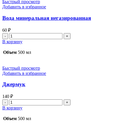
Быстрый просмотр
Добавить в избранное
Вода минеральная негазированная
60
₽
Количество
товара
В корзину
Вода
минеральная
Объем
500 мл
негазированная
Быстрый просмотр
Добавить в избранное
Джермук
140
₽
Количество
товара
В корзину
Джермук
Объем
500 мл