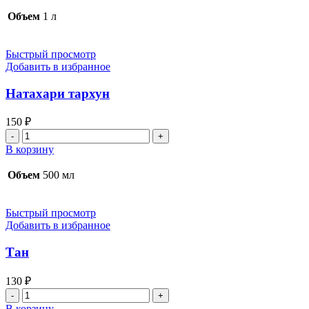
Компот
домашний
Объем
1 л
Быстрый просмотр
Добавить в избранное
Натахари тархун
150
₽
Количество
товара
В корзину
Натахари
тархун
Объем
500 мл
Быстрый просмотр
Добавить в избранное
Тан
130
₽
Количество
товара
В корзину