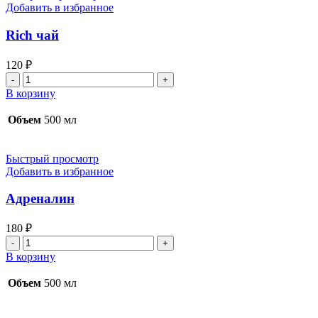
Добавить в избранное
Rich чай
120
₽
Количество
товара
В корзину
Rich
чай
Объем
500 мл
Быстрый просмотр
Добавить в избранное
Адреналин
180
₽
Количество
товара
В корзину
Адреналин
Объем
500 мл