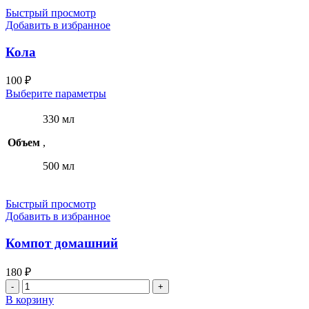
Быстрый просмотр
Добавить в избранное
Кола
100
₽
Этот
Выберите параметры
товар
имеет
330 мл
несколько
Объем
,
вариаций.
Опции
500 мл
можно
выбрать
на
Быстрый просмотр
странице
Добавить в избранное
товара.
Компот домашний
180
₽
Количество
товара
В корзину