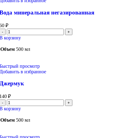
Добавить в избранное
Вода минеральная негазированная
60
₽
Количество
товара
В корзину
Вода
минеральная
Объем
500 мл
негазированная
Быстрый просмотр
Добавить в избранное
Джермук
140
₽
Количество
товара
В корзину
Джермук
Объем
500 мл
Быстрый просмотр