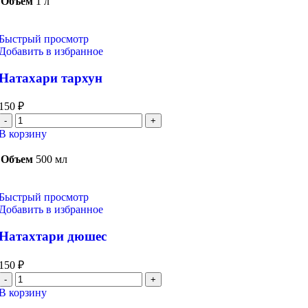
Объем
1 л
Быстрый просмотр
Добавить в избранное
Натахари тархун
150
₽
Количество
товара
В корзину
Натахари
тархун
Объем
500 мл
Быстрый просмотр
Добавить в избранное
Натахтари дюшес
150
₽
Количество
товара
В корзину
Натахтари