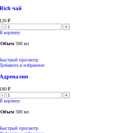
Rich чай
120
₽
Количество
товара
В корзину
Rich
чай
Объем
500 мл
Быстрый просмотр
Добавить в избранное
Адреналин
180
₽
Количество
товара
В корзину
Адреналин
Объем
500 мл
Быстрый просмотр