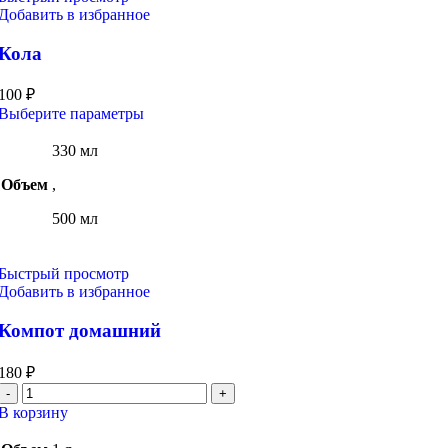
Добавить в избранное
Кола
100
₽
Этот
Выберите параметры
товар
имеет
330 мл
несколько
Объем
,
вариаций.
Опции
500 мл
можно
выбрать
на
Быстрый просмотр
странице
Добавить в избранное
товара.
Компот домашний
180
₽
Количество
товара
В корзину
Компот
домашний