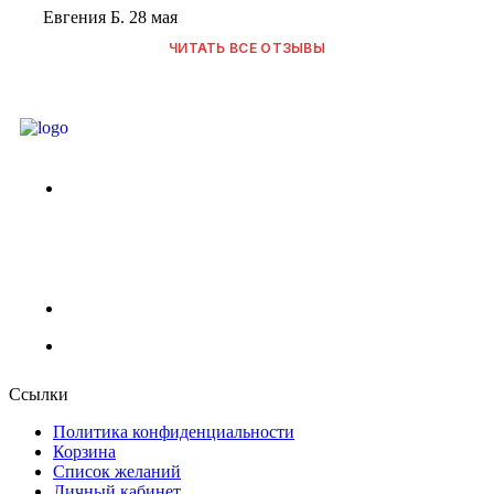
Евгения Б.
28 мая
ЧИТАТЬ ВСЕ ОТЗЫВЫ
г. Москва, Абрамцевская ул., 30, стр. 6
+7 (929) 902-91-91
info@shashlik-yan.ru
Ссылки
Политика конфиденциальности
Корзина
Список желаний
Личный кабинет