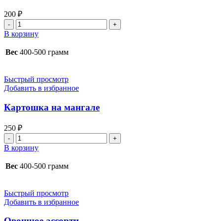
200
₽
Количество
товара
В корзину
Болгарский
перец
Вес
400-500 грамм
на
мангале
Быстрый просмотр
Добавить в избранное
Картошка на мангале
250
₽
Количество
товара
В корзину
Картошка
на
Вес
400-500 грамм
мангале
Быстрый просмотр
Добавить в избранное
Овощное ассорти