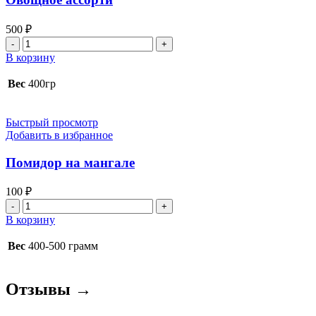
500
₽
Количество
товара
В корзину
Овощное
ассорти
Вес
400гр
Быстрый просмотр
Добавить в избранное
Помидор на мангале
100
₽
Количество
товара
В корзину
Помидор
на
Вес
400-500 грамм
мангале
Отзывы →