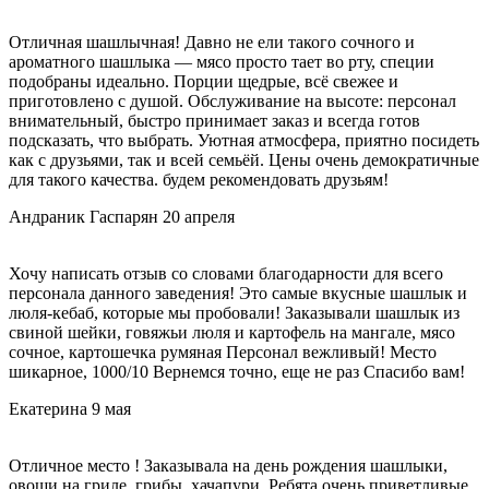
Отличная шашлычная! Давно не ели такого сочного и
ароматного шашлыка — мясо просто тает во рту, специи
подобраны идеально. Порции щедрые, всё свежее и
приготовлено с душой. Обслуживание на высоте: персонал
внимательный, быстро принимает заказ и всегда готов
подсказать, что выбрать. Уютная атмосфера, приятно посидеть
как с друзьями, так и всей семьёй. Цены очень демократичные
для такого качества. будем рекомендовать друзьям!
Андраник Гаспарян
20 апреля
Хочу написать отзыв со словами благодарности для всего
персонала данного заведения! Это самые вкусные шашлык и
люля-кебаб, которые мы пробовали! Заказывали шашлык из
свиной шейки, говяжьи люля и картофель на мангале, мясо
сочное, картошечка румяная Персонал вежливый! Место
шикарное, 1000/10 Вернемся точно, еще не раз Спасибо вам!
Екатерина
9 мая
Отличное место ! Заказывала на день рождения шашлыки,
овощи на гриле, грибы, хачапури. Ребята очень приветливые