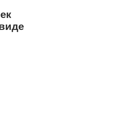
век
 виде