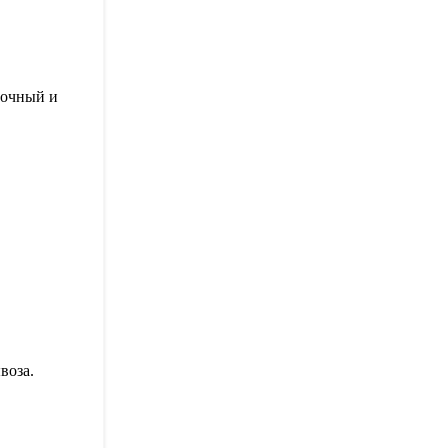
ночный и
воза.