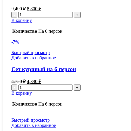
Первоначальная
Текущая
9,400
₽
8,800
₽
цена
цена:
Количество
составляла
8,800 ₽.
товара
В корзину
9,400 ₽.
Сет
из
Количество
На 6 персон
баранины
на
-7%
6
персон
Быстрый просмотр
Добавить в избранное
Сет куриный на 6 персон
Первоначальная
Текущая
4,720
₽
4,390
₽
цена
цена:
Количество
составляла
4,390 ₽.
товара
В корзину
4,720 ₽.
Сет
куриный
Количество
На 6 персон
на
6
персон
Быстрый просмотр
Добавить в избранное