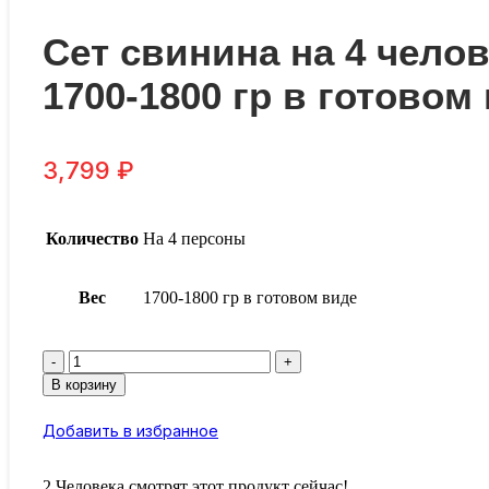
Сет свинина на 4 чело
1700-1800 гр в готовом
3,799
₽
Количество
На 4 персоны
Вес
1700-1800 гр в готовом виде
Количество
товара
В корзину
Сет
свинина
Добавить в избранное
на
4
человек
2
Человека смотрят этот продукт сейчас!