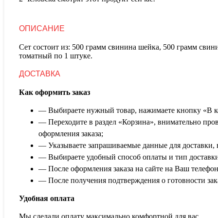
1700-
1800
гр
ОПИСАНИЕ
в
готовом
Сет состоит из: 500 грамм свинина шейка, 500 грамм свин
виде
томатный по 1 штуке.
ДОСТАВКА
Как оформить заказ
— Выбираете нужный товар, нажимаете кнопку «В к
— Переходите в раздел «Корзина», внимательно пров
оформления заказа;
— Указываете запрашиваемые данные для доставки, 
— Выбираете удобный способ оплаты и тип доставки
— После оформления заказа на сайте на Ваш телефон
— После получения подтверждения о готовности заказ
Удобная оплата
Мы сделали оплату максимально комфортной для вас.