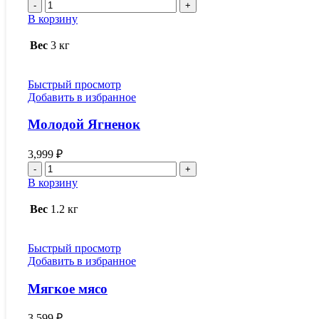
Количество
товара
В корзину
Дымное
Наслаждение
Вес
3 кг
Быстрый просмотр
Добавить в избранное
Молодой Ягненок
3,999
₽
Количество
товара
В корзину
Молодой
Ягненок
Вес
1.2 кг
Быстрый просмотр
Добавить в избранное
Мягкое мясо
3,599
₽