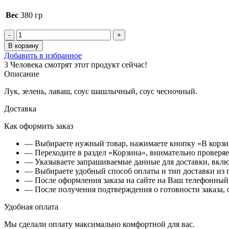
Вес
380 гр
Количество
товара
В корзину
Люля
Добавить в избранное
говядина
3
Человека смотрят этот продукт сейчас!
в
Описание
лаваше
Лук, зелень, лаваш, соус шашлычный, соус чесночный.
Доставка
Как оформить заказ
— Выбираете нужный товар, нажимаете кнопку «В корзи
— Переходите в раздел «Корзина», внимательно проверяет
— Указываете запрашиваемые данные для доставки, вклю
— Выбираете удобный способ оплаты и тип доставки из 
— После оформления заказа на сайте на Ваш телефонный 
— После получения подтверждения о готовности заказа, о
Удобная оплата
Мы сделали оплату максимально комфортной для вас.