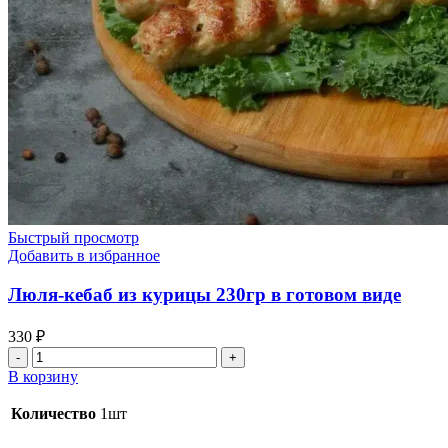
Быстрый просмотр
Добавить в избранное
Люля-кебаб из курицы 230гр в готовом виде
330
₽
Количество
товара
В корзину
Люля-
кебаб
Количество
1шт
из
курицы