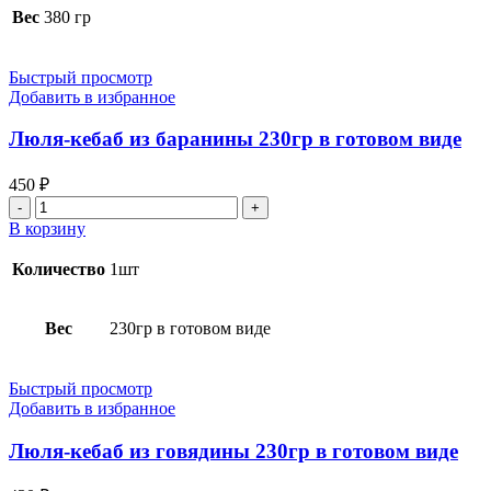
свинина
Вес
380 гр
в
лаваше
Быстрый просмотр
Добавить в избранное
Люля-кебаб из баранины 230гр в готовом виде
450
₽
Количество
товара
В корзину
Люля-
кебаб
Количество
1шт
из
баранины
230гр
Вес
230гр в готовом виде
в
готовом
виде
Быстрый просмотр
Добавить в избранное
Люля-кебаб из говядины 230гр в готовом виде