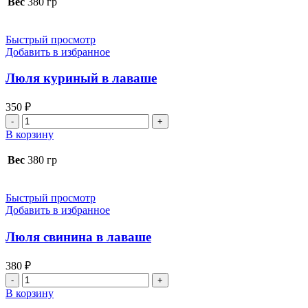
Вес
380 гр
в
лаваше
Быстрый просмотр
Добавить в избранное
Люля куриный в лаваше
350
₽
Количество
товара
В корзину
Люля
куриный
Вес
380 гр
в
лаваше
Быстрый просмотр
Добавить в избранное
Люля свинина в лаваше
380
₽
Количество
товара
В корзину
Люля