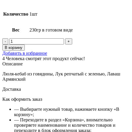
Количество
1шт
Вес
230гр в готовом виде
Количество
товара
В корзину
Люля-
Добавить в избранное
кебаб
4
Человека смотрят этот продукт сейчас!
из
Описание
говядины
230гр
Люля-кебаб из говядины, Лук репчатый с зеленью, Лаваш
в
Армянский
готовом
виде
Доставка
Как оформить заказ
— Выбираете нужный товар, нажимаете кнопку «В
корзину»;
— Переходите в раздел «Корзина», внимательно
проверяете наименование и количество товаров и
переходите в блок оформления заказа;