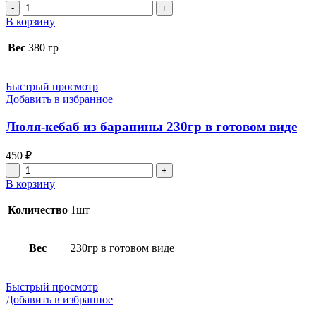
Количество
товара
В корзину
Люля
свинина
Вес
380 гр
в
лаваше
Быстрый просмотр
Добавить в избранное
Люля-кебаб из баранины 230гр в готовом виде
450
₽
Количество
товара
В корзину
Люля-
кебаб
Количество
1шт
из
баранины
230гр
Вес
230гр в готовом виде
в
готовом
виде
Быстрый просмотр
Добавить в избранное