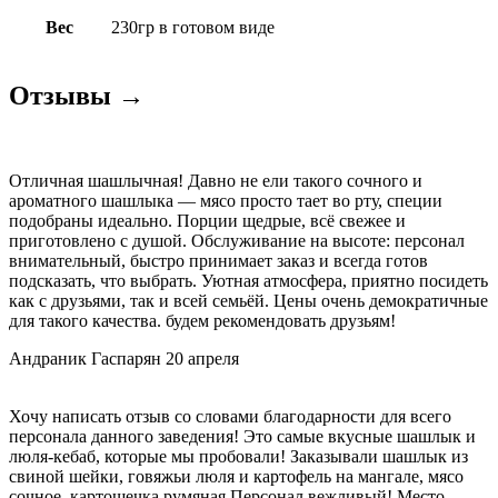
свинины
230гр
Вес
230гр в готовом виде
в
готовом
виде
Отзывы →
Отличная шашлычная! Давно не ели такого сочного и
ароматного шашлыка — мясо просто тает во рту, специи
подобраны идеально. Порции щедрые, всё свежее и
приготовлено с душой. Обслуживание на высоте: персонал
внимательный, быстро принимает заказ и всегда готов
подсказать, что выбрать. Уютная атмосфера, приятно посидеть
как с друзьями, так и всей семьёй. Цены очень демократичные
для такого качества. будем рекомендовать друзьям!
Андраник Гаспарян
20 апреля
Хочу написать отзыв со словами благодарности для всего
персонала данного заведения! Это самые вкусные шашлык и
люля-кебаб, которые мы пробовали! Заказывали шашлык из
свиной шейки, говяжьи люля и картофель на мангале, мясо
сочное, картошечка румяная Персонал вежливый! Место