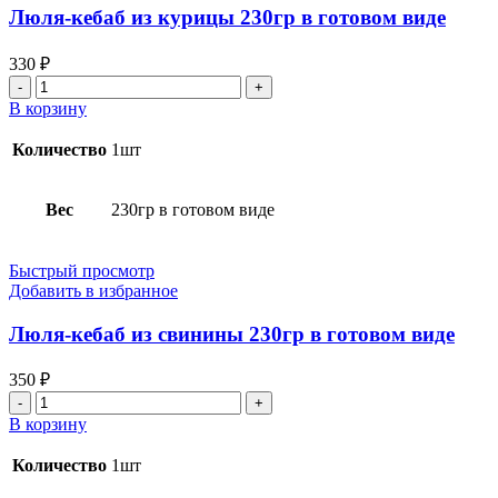
Люля-кебаб из курицы 230гр в готовом виде
330
₽
Количество
товара
В корзину
Люля-
кебаб
Количество
1шт
из
курицы
230гр
Вес
230гр в готовом виде
в
готовом
виде
Быстрый просмотр
Добавить в избранное
Люля-кебаб из свинины 230гр в готовом виде
350
₽
Количество
товара
В корзину
Люля-
кебаб
Количество
1шт
из