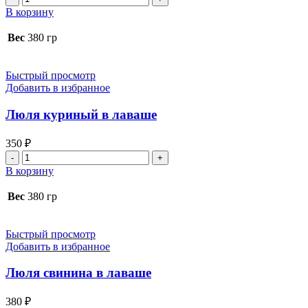
товара
В корзину
Люля
говядина
Вес
380 гр
в
лаваше
Быстрый просмотр
Добавить в избранное
Люля куриный в лаваше
350
₽
Количество
товара
В корзину
Люля
куриный
Вес
380 гр
в
лаваше
Быстрый просмотр
Добавить в избранное
Люля свинина в лаваше
380
₽