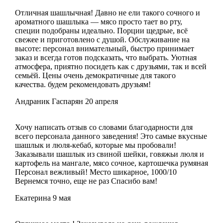
Отличная шашлычная! Давно не ели такого сочного и
ароматного шашлыка — мясо просто тает во рту,
специи подобраны идеально. Порции щедрые, всё
свежее и приготовлено с душой. Обслуживание на
высоте: персонал внимательный, быстро принимает
заказ и всегда готов подсказать, что выбрать. Уютная
атмосфера, приятно посидеть как с друзьями, так и всей
семьёй. Цены очень демократичные для такого
качества. будем рекомендовать друзьям!
Андраник Гаспарян
20 апреля
Хочу написать отзыв со словами благодарности для
всего персонала данного заведения! Это самые вкусные
шашлык и люля-кебаб, которые мы пробовали!
Заказывали шашлык из свиной шейки, говяжьи люля и
картофель на мангале, мясо сочное, картошечка румяная
Персонал вежливый! Место шикарное, 1000/10
Вернемся точно, еще не раз Спасибо вам!
Екатерина
9 мая